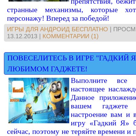
препятствия, бежит
странные механизмы, которые хо
персонажу! Вперед за победой!
ИГРЫ ДЛЯ АНДРОИД БЕСПЛАТНО
|
ПРОСМ
13.12.2013
|
КОММЕНТАРИИ (1)
ПОВЕСЕЛИТЕСЬ В ИГРЕ "ГАДКИЙ 
ЛЮБИМОМ ГАДЖЕТЕ!
Выполните все 
настоящее наслажд
Данное приложени
вашем гаджете
настроение вам и 
игру «Гадкий Я» 
сейчас, поэтому не теряйте времени и 