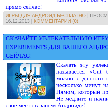
прямо сейчас!
ИГРЫ ДЛЯ АНДРОИД БЕСПЛАТНО
|
ПРОСМ
16.12.2013
|
КОММЕНТАРИИ (0)
СКАЧАЙТЕ УВЛЕКАТЕЛЬНУЮ ИГРУ 
EXPERIMENTS ДЛЯ ВАШЕГО АНДР
СЕЙЧАС!
Скачать эту увлек
называется «Cut t
можно с данного с
несколько минут н
Нямом, который пр
Не медлите и начни
свое место в вашем Андроиде!