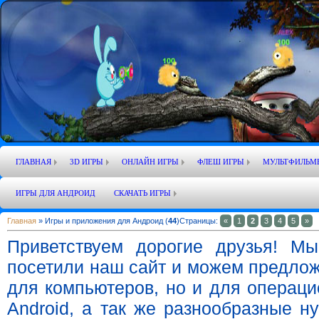
ГЛАВНАЯ
3D ИГРЫ
ОНЛАЙН ИГРЫ
ФЛЕШ ИГРЫ
МУЛЬТФИЛЬМ
ИГРЫ ДЛЯ АНДРОИД
СКАЧАТЬ ИГРЫ
Главная
» Игры и приложения для Андроид (
44
)
Страницы
:
«
1
2
3
4
5
»
Приветствуем дорогие друзья! М
посетили наш сайт и можем предлож
для компьютеров, но и для операци
Android, а так же разнообразные 