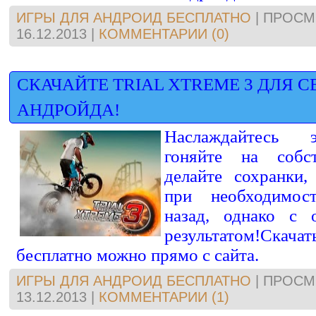
ИГРЫ ДЛЯ АНДРОИД БЕСПЛАТНО
|
ПРОСМ
16.12.2013
|
КОММЕНТАРИИ (0)
СКАЧАЙТЕ TRIAL XTREME 3 ДЛЯ С
АНДРОЙДА!
Наслаждайтесь э
гоняйте на собс
делайте сохранки,
при необходимос
назад, однако с 
результатом!Скача
бесплатно можно прямо с сайта.
ИГРЫ ДЛЯ АНДРОИД БЕСПЛАТНО
|
ПРОСМ
13.12.2013
|
КОММЕНТАРИИ (1)