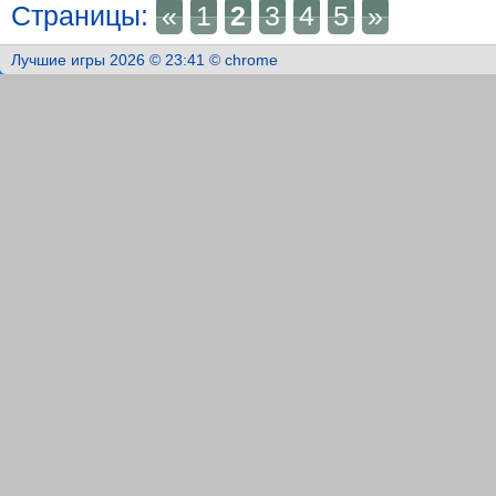
Страницы
:
«
1
2
3
4
5
»
Лучшие игры 2026 © 23:41 © chrome