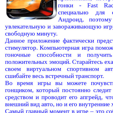
гонки - Fast Rac
специально для 
Андроид, поэтом
увлекательную и завораживающую игр
свободную минуту.
Данное приложение фактически предс
стимулятор. Компьютерная игра поможе
гоночные способности и получит
положительных эмоций. Старайтесь еха
своем виртуальном спортивном авт
сшибайте весь встречный транспорт.
Во время игры вы можете почувств
гонщиком, который постоянно следит
средством и проводит его апгрейд, ч
внешний вид авто, но и его внутренние 
Самый главный момент в игре – это со