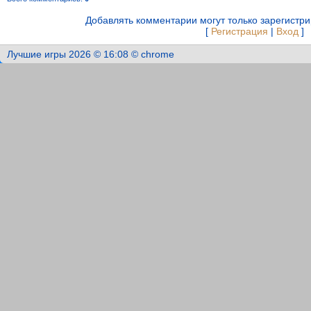
Добавлять комментарии могут только зарегистр
[
Регистрация
|
Вход
]
Лучшие игры 2026 © 16:08 © chrome