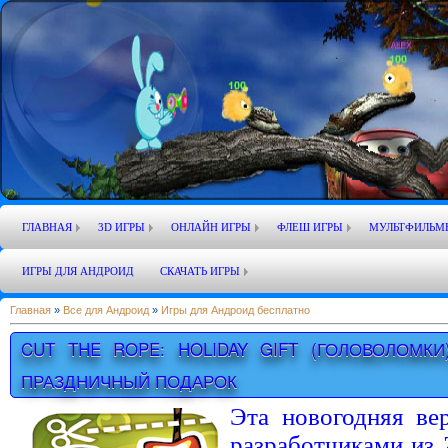
ГЛАВНАЯ
3D ИГРЫ
ОНЛАЙН ИГРЫ
ФЛЕШ ИГРЫ
МУЛЬТФИЛЬМ
ИГРЫ ДЛЯ АНДРОИД
СКАЧАТЬ ИГРЫ
Главная
»
Все для Андроид
»
Игры для Андроид бесплатно
CUT THE ROPE: HOLIDAY GIFT (ГОЛОВОЛОМКИ
ПРАЗДНИЧНЫЙ ПОДАРОК
Эта новогодняя ве
разработчиками из 