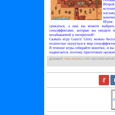
Второй
вступи
наслаж
конечно
Игрок 
сражаться, а еще вы можете выбрать
спецэффектами, которые вы увидите в
незабываемой и интересной!
Скачать игру Guns'n' Glory можно бесп
полностью окунуться в мир спецэффекто
В течение игры собирайте монетки, и в
надвигается, поэтому приготовьте оружие
ДОБАВИЛ:
VIKA-ALENKA
| ТИП: БЕСПЛАТНАЯ ИГ
О