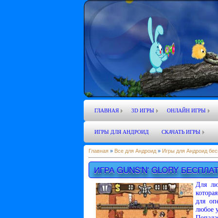
ГЛАВНАЯ
3D ИГРЫ
ОНЛАЙН ИГРЫ
ИГРЫ ДЛЯ АНДРОИД
СКАЧАТЬ ИГРЫ
Главная
»
Все для Андроид
»
Игры для Андроид бес
ИГРА GUNS'N' GLORY БЕСПЛА
Для лю
которая
для оп
любое 
Попада