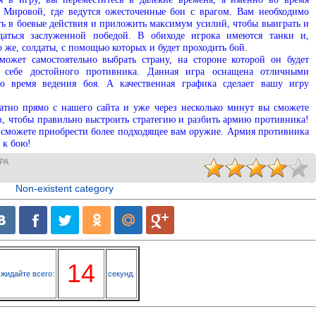
 Мировой, где ведутся ожесточенные бои с врагом. Вам необходимо
ть в боевые действия и приложить максимум усилий, чтобы выиграть и
даться заслуженной победой. В обиходе игрока имеются танки и,
 же, солдаты, с помощью которых и будет проходить бой.
может самостоятельно выбрать страну, на стороне которой он будет
 себе достойного противника. Данная игра оснащена отличными
о время ведения боя. А качественная графика сделает вашу игру
латно прямо с нашего сайта и уже через несколько минут вы сможете
в, чтобы правильно выстроить стратегию и разбить армию противника!
ы сможете приобрести более подходящее вам оружие. Армия противника
 к бою!
РА
Non-existent category
13
жидайте всего:
секунд.