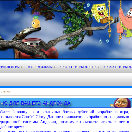
ФЛЕШ ИГРЫ
МУЛЬТФИЛЬМЫ
СКАЧАТЬ ИГРЫ ДЛЯ ПК
СКАЧАТЬ ИГРЫ Д
платно
ТНО ДЛЯ ВАШЕГО АНДРОИДА!
бителей волнушек и различных боевых действий разработана игра,
 называется Guns'n' Glory. Данное приложение разработано специально
ерационной системы Андроид, поэтому вы сможете играть в нее в
удобное время.
я в игру, вы переместитесь в далекие времена, а именно во время