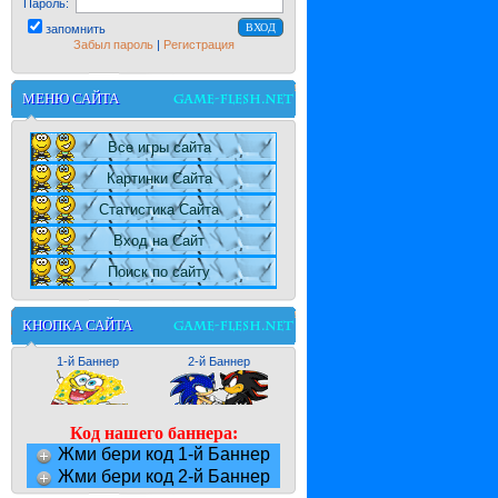
Пароль:
запомнить
Забыл пароль
|
Регистрация
МЕНЮ САЙТА
Все игры сайта
Картинки Сайта
Статистика Сайта
Вход на Сайт
Поиск по сайту
КНОПКА САЙТА
1-й Баннер
2-й Баннер
Код нашего баннера:
Жми бери код 1-й Баннер
Жми бери код 2-й Баннер