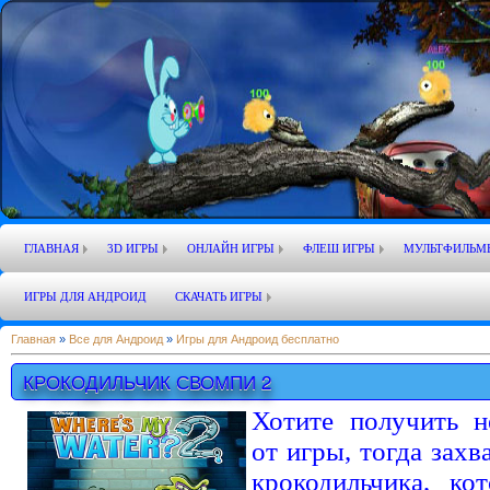
ГЛАВНАЯ
3D ИГРЫ
ОНЛАЙН ИГРЫ
ФЛЕШ ИГРЫ
МУЛЬТФИЛЬМ
ИГРЫ ДЛЯ АНДРОИД
СКАЧАТЬ ИГРЫ
Главная
»
Все для Андроид
»
Игры для Андроид бесплатно
КРОКОДИЛЬЧИК СВОМПИ 2
Хотите получить 
от игры, тогда зах
крокодильчика, ко