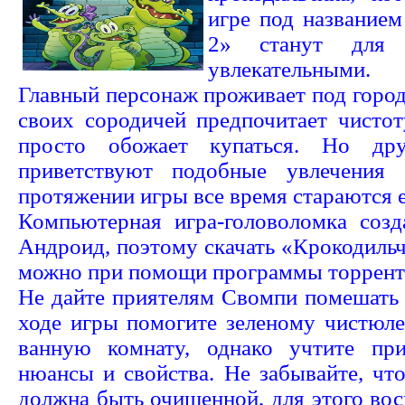
игре под название
2» станут для
увлекательными.
Главный персонаж проживает под городо
своих сородичей предпочитает чисто
просто обожает купаться. Но дру
приветствуют подобные увлечения 
протяжении игры все время стараются 
Компьютерная игра-головоломка соз
Андроид, поэтому скачать «Крокодиль
можно при помощи программы торрент 
Не дайте приятелям Свомпи помешать 
ходе игры помогите зеленому чистюле
ванную комнату, однако учтите пр
нюансы и свойства. Не забывайте, чт
должна быть очищенной, для этого во