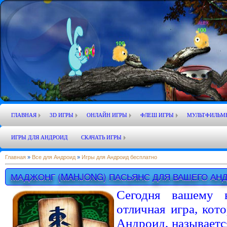
ГЛАВНАЯ
3D ИГРЫ
ОНЛАЙН ИГРЫ
ФЛЕШ ИГРЫ
МУЛЬТФИЛЬМ
ИГРЫ ДЛЯ АНДРОИД
СКАЧАТЬ ИГРЫ
Главная
»
Все для Андроид
»
Игры для Андроид бесплатно
МАДЖОНГ (MAHJONG) ПАСЬЯНС ДЛЯ ВАШЕГО АН
Сегодня вашему в
отличная игра, кот
Андроид, называетс