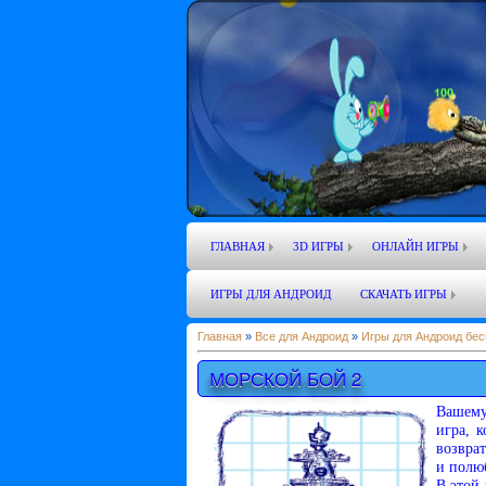
ГЛАВНАЯ
3D ИГРЫ
ОНЛАЙН ИГРЫ
ИГРЫ ДЛЯ АНДРОИД
СКАЧАТЬ ИГРЫ
Главная
»
Все для Андроид
»
Игры для Андроид бес
МОРСКОЙ БОЙ 2
Вашему
игра, 
возврат
и полю
В этой 