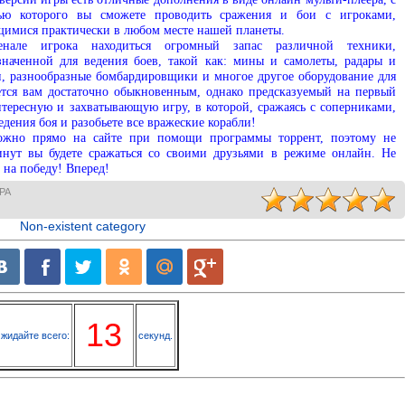
ю которого вы сможете проводить сражения и бои с игроками,
щимися практически в любом месте нашей планеты.
енале игрока находиться огромный запас различной техники,
значенной для ведения боев, такой как: мины и самолеты, радары и
и, разнообразные бомбардировщики и многое другое оборудование для
ется вам достаточно обыкновенным, однако предсказуемый на первый
нтересную и захватывающую игру, в которой, сражаясь с соперниками,
едения боя и разобьете все вражеские корабли!
ожно прямо на сайте при помощи программы торрент, поэтому не
инут вы будете сражаться со своими друзьями в режиме онлайн. Не
 на победу! Вперед!
РА
Non-existent category
13
жидайте всего:
секунд.