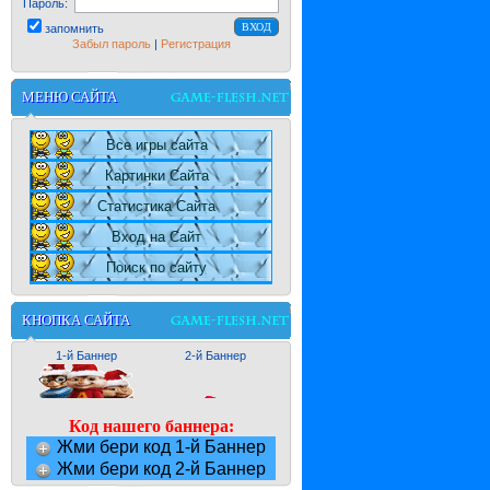
Пароль:
запомнить
Забыл пароль
|
Регистрация
МЕНЮ САЙТА
Все игры сайта
Картинки Сайта
Статистика Сайта
Вход на Сайт
Поиск по сайту
КНОПКА САЙТА
1-й Баннер
2-й Баннер
Код нашего баннера:
Жми бери код 1-й Баннер
Жми бери код 2-й Баннер