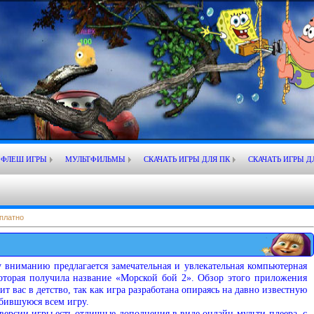
ФЛЕШ ИГРЫ
МУЛЬТФИЛЬМЫ
СКАЧАТЬ ИГРЫ ДЛЯ ПК
СКАЧАТЬ ИГРЫ Д
платно
 вниманию предлагается замечательная и увлекательная компьютерная
которая получила название «Морской бой 2». Обзор этого приложения
ит вас в детство, так как игра разработана опираясь на давно известную
бившуюся всем игру.
версии игры есть отличные дополнения в виде онлайн мульти-плеера, с