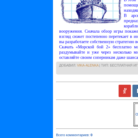
помощь
находя
В арс
предна
корабл
вооружения. Сначала обзор игры покаж
взгляд сюжет постепенно перетекает в и
вы разработаете собственную стратегию в
Скачать «Морской бой 2» бесплатно м
раздумывайте и уже через несколько м
оставляйте своим соперникам даже шанса
ДОБАВИЛ:
VIKA-ALENKA
| ТИП: БЕСПЛАТНАЯ ИГ
О
Всего комментариев
:
0