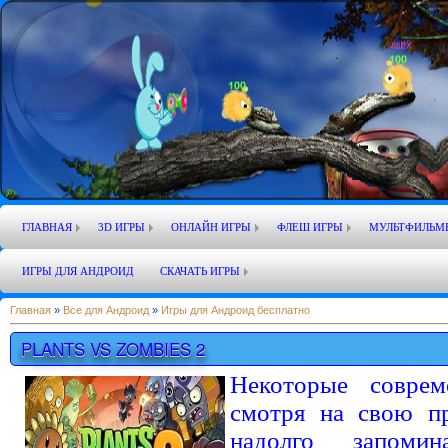
ГЛАВНАЯ
3D ИГРЫ
ОНЛАЙН ИГРЫ
ФЛЕШ ИГРЫ
МУЛЬТФИЛЬМ
ИГРЫ ДЛЯ АНДРОИД
СКАЧАТЬ ИГРЫ
Главная
»
Все для Андроид
»
Игры для Андроид бесплатно
PLANTS VS ZOMBIES 2
Некоторые совре
смотря на свою пр
надолго запоми