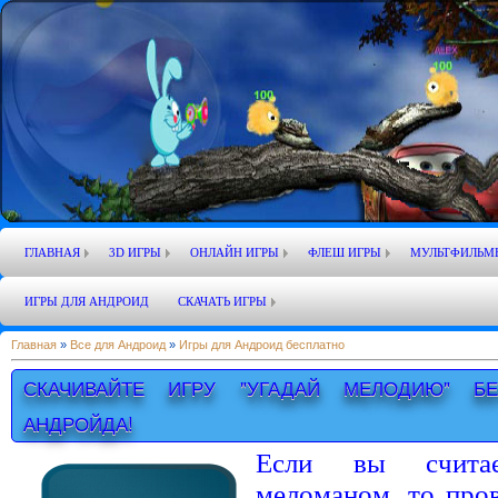
ГЛАВНАЯ
3D ИГРЫ
ОНЛАЙН ИГРЫ
ФЛЕШ ИГРЫ
МУЛЬТФИЛЬМ
ИГРЫ ДЛЯ АНДРОИД
СКАЧАТЬ ИГРЫ
Главная
»
Все для Андроид
»
Игры для Андроид бесплатно
СКАЧИВАЙТЕ ИГРУ "УГАДАЙ МЕЛОДИЮ" Б
АНДРОЙДА!
Если вы счита
меломаном, то пров