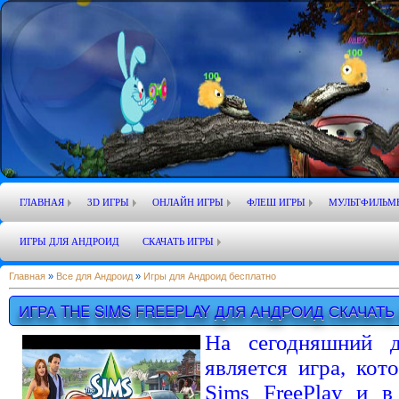
ГЛАВНАЯ
3D ИГРЫ
ОНЛАЙН ИГРЫ
ФЛЕШ ИГРЫ
МУЛЬТФИЛЬМ
ИГРЫ ДЛЯ АНДРОИД
СКАЧАТЬ ИГРЫ
Главная
»
Все для Андроид
»
Игры для Андроид бесплатно
ИГРА THE SIMS FREEPLAY ДЛЯ АНДРОИД СКАЧАТ
На сегодняшний д
является игра, кот
Sims FreePlay и в