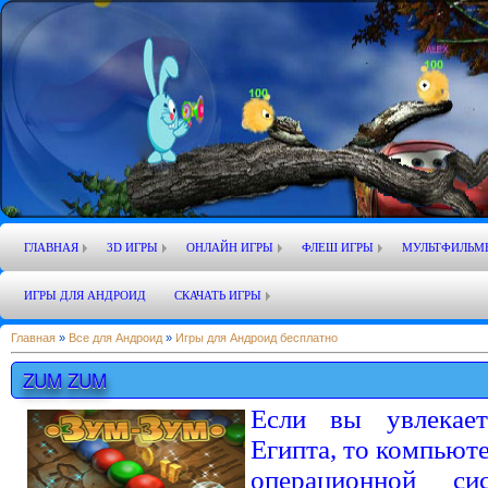
ГЛАВНАЯ
3D ИГРЫ
ОНЛАЙН ИГРЫ
ФЛЕШ ИГРЫ
МУЛЬТФИЛЬМ
ИГРЫ ДЛЯ АНДРОИД
СКАЧАТЬ ИГРЫ
Главная
»
Все для Андроид
»
Игры для Андроид бесплатно
ZUM ZUM
Если вы увлекает
Египта, то компьюте
операционной с