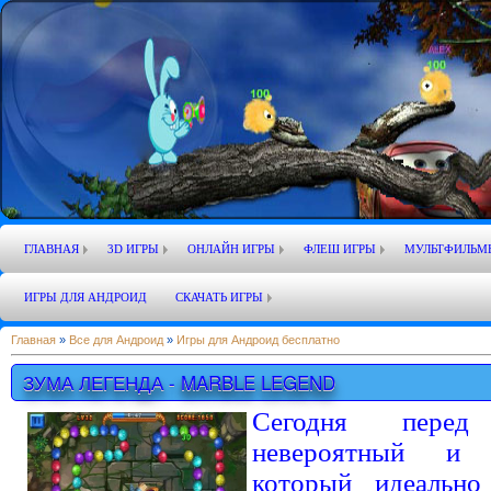
ГЛАВНАЯ
3D ИГРЫ
ОНЛАЙН ИГРЫ
ФЛЕШ ИГРЫ
МУЛЬТФИЛЬМ
ИГРЫ ДЛЯ АНДРОИД
СКАЧАТЬ ИГРЫ
Главная
»
Все для Андроид
»
Игры для Андроид бесплатно
ЗУМА ЛЕГЕНДА - MARBLE LEGEND
Сегодня перед
невероятный и 
который идеально