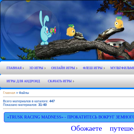
ГЛАВНАЯ
3D ИГРЫ
ОНЛАЙН ИГРЫ
ФЛЕШ ИГРЫ
МУЛЬТФИЛЬМ
ИГРЫ ДЛЯ АНДРОИД
СКАЧАТЬ ИГРЫ
Главная
»
Файлы
Всего материалов в каталоге
:
447
Показано материалов
:
31-40
«TRUSK RACING MADNESS» - ПРОКАТИТЕСЬ ВОКРУГ ЗЕМНОГ
Обожаете путешес