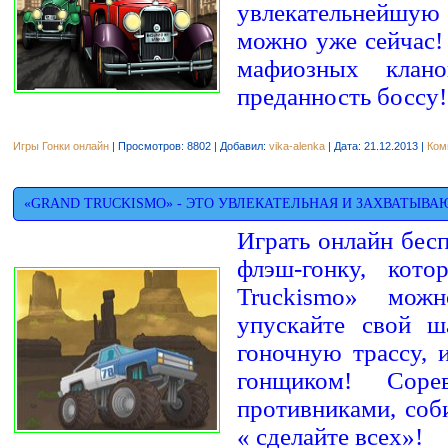
увлекательнейшую
можно уже сейчас!
мафиозных клан
преданность боссу!
Игры Гонки онлайн
| Просмотров: 8802 | Добавил:
vika-alenka
| Дата:
21.12.2013
|
Ком
«GRAND TRUCKISMO» - ЭТО УВЛЕКАТЕЛЬНАЯ И ЗАХВАТЫВ
Играть онлайн бес
флэш-гонку, кото
Truckismo» мож
упускайте свой ш
гоночную трассу, 
гонщиком! Соре
противниками, соб
« сделайте всех»!