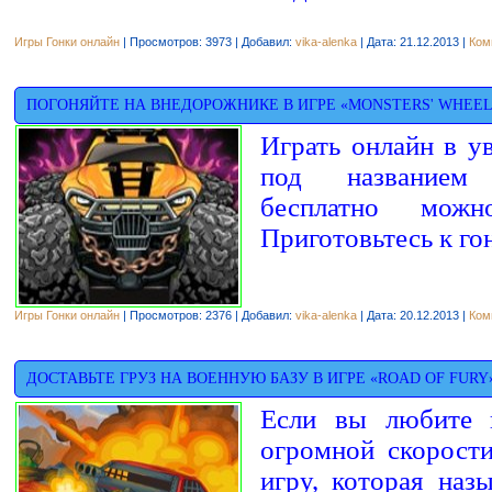
Игры Гонки онлайн
| Просмотров: 3973 | Добавил:
vika-alenka
| Дата:
21.12.2013
|
Ком
ПОГОНЯЙТЕ НА ВНЕДОРОЖНИКЕ В ИГРЕ «MONSTERS' WHEEL
Играть онлайн в у
под названием 
бесплатно мож
Приготовьтесь к г
Игры Гонки онлайн
| Просмотров: 2376 | Добавил:
vika-alenka
| Дата:
20.12.2013
|
Ком
ДОСТАВЬТЕ ГРУЗ НА ВОЕННУЮ БАЗУ В ИГРЕ «ROAD OF FURY
Если вы любите п
огромной скорости
игру, которая наз