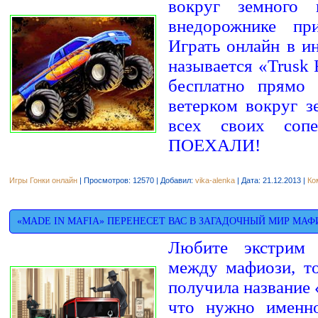
вокруг земного 
внедорожнике пр
Играть онлайн в и
называется «Trusk
бесплатно прямо 
ветерком вокруг з
всех своих соп
ПОЕХАЛИ!
Игры Гонки онлайн
| Просмотров: 12570 | Добавил:
vika-alenka
| Дата:
21.12.2013
|
Ко
«MADE IN MAFIA» ПЕРЕНЕСЕТ ВАС В ЗАГАДОЧНЫЙ МИР МАФ
Любите экстрим 
между мафиози, то
получила название «
что нужно именно