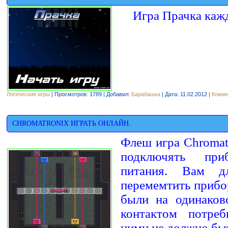
Игра Прачка каж
Логические игры
| Просмотров: 1789 | Добавил:
Барабашка
| Дата:
11.02.2012
|
Комме
CHROMATRONIX ИГРАТЬ ОНЛАЙН.
Флеш игра Chromat
подключять пр
питания. Вам д
перемемтить прибор
были на одинаков
контактом потреб
ними не должно быт