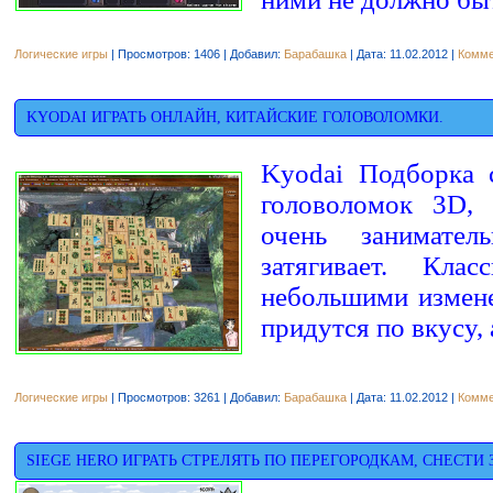
Логические игры
| Просмотров: 1406 | Добавил:
Барабашка
| Дата:
11.02.2012
|
Комме
KYODAI ИГРАТЬ ОНЛАЙН, КИТАЙСКИЕ ГОЛОВОЛОМКИ.
Kyodai Подборка 
головоломок 3D, 
очень занимате
затягивает. Кла
небольшими измен
придутся по вкусу, 
Логические игры
| Просмотров: 3261 | Добавил:
Барабашка
| Дата:
11.02.2012
|
Комме
SIEGE HERO ИГРАТЬ СТРЕЛЯТЬ ПО ПЕРЕГОРОДКАМ, СНЕСТИ 