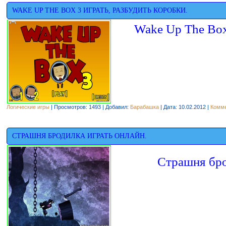
WAKE UP THE BOX 3 ИГРАТЬ, РАЗБУДИТЬ КОРОБКИ.
Wake Up The Box
Логические игры
| Просмотров: 1493 | Добавил:
Барабашка
| Дата:
10.02.2012
|
Комме
СТРАШНЯ БРОДИЛКА ИГРАТЬ ОНЛАЙН.
Страшня бро