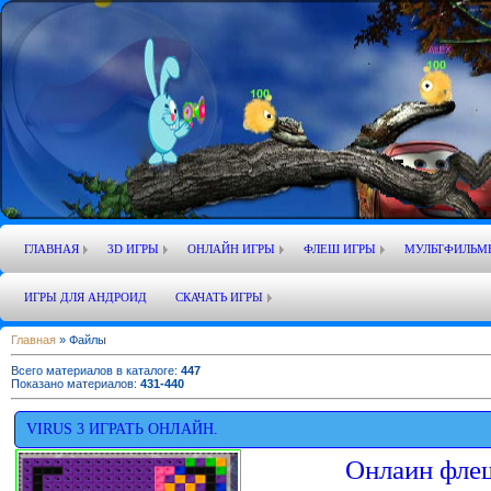
ГЛАВНАЯ
3D ИГРЫ
ОНЛАЙН ИГРЫ
ФЛЕШ ИГРЫ
МУЛЬТФИЛЬМ
ИГРЫ ДЛЯ АНДРОИД
СКАЧАТЬ ИГРЫ
Главная
»
Файлы
Всего материалов в каталоге
:
447
Показано материалов
:
431-440
VIRUS 3 ИГРАТЬ ОНЛАЙН.
Онлаин флеш