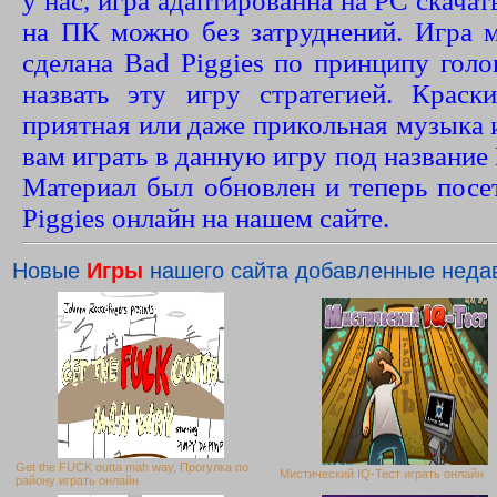
у нас, игра адаптированна на PC скачат
на ПК можно без затруднений. Игра м
сделана Bad Piggies по принципу гол
назвать эту игру стратегией. Крас
приятная или даже прикольная музыка 
вам играть в данную игру под название 
Материал был обновлен и теперь посе
Piggies онлайн на нашем сайте.
Новые
Игры
нашего сайта добавленные неда
Get the FUCK outta mah way, Прогулка по
Мистический IQ-Тест играть онлайн
району играть онлайн