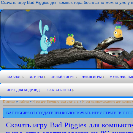
Скачать игру Bad Piggies для компьютера бесплатно можно уже у н
ГЛАВНАЯ
3D ИГРЫ
ОНЛАЙН ИГРЫ
ФЛЕШ ИГРЫ
МУЛЬТФИЛЬМ
ИГРЫ ДЛЯ АНДРОИД
СКАЧАТЬ ИГРЫ
Главная
»
Файлы
»
Игры для Компьютера скачать
»
Игры на прохождение для компь
BAD PIGGIES ОТ СОЗДАТЕЛЕЙ ROVIO СКАЧАТЬ ИГРУ СТРАТЕГИЮ БЕ
Скачать игру Bad Piggies для компьют