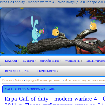
Игра Call of duty - modern warfare 4 - была выпущена в ноябре 201
ГЛАВНАЯ
3D ИГРЫ
ОНЛАЙН ИГРЫ
ФЛЕШ ИГРЫ
МУЛЬТФИЛЬМ
ИГРЫ ДЛЯ АНДРОИД
СКАЧАТЬ ИГРЫ
Главная
»
Файлы
»
Игры для Компьютера скачать
»
Игры на прохождение для компь
CALL OF DUTY MODERN WARFARE 3
Игра Call of duty - modern warfare 4 