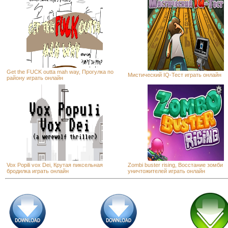
Get the FUCK outta mah way, Прогулка по
Мистический IQ-Тест играть онлайн
району играть онлайн
Vox Popili vox Dei, Крутая пиксельная
Zombi buster rising, Восстание зомби
бродилка играть онлайн
уничтожителей играть онлайн