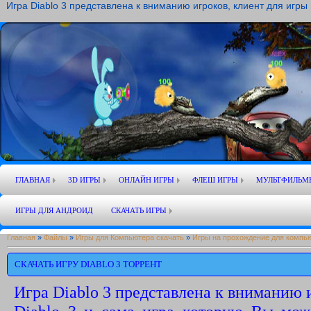
Игра Diablo 3 представлена к вниманию игроков, клиент для игры
ГЛАВНАЯ
3D ИГРЫ
ОНЛАЙН ИГРЫ
ФЛЕШ ИГРЫ
МУЛЬТФИЛЬМ
ИГРЫ ДЛЯ АНДРОИД
СКАЧАТЬ ИГРЫ
Главная
»
Файлы
»
Игры для Компьютера скачать
»
Игры на прохождение для компь
СКАЧАТЬ ИГРУ DIABLO 3 ТОРРЕНТ
Игра Diablo 3 представлена к вниманию и