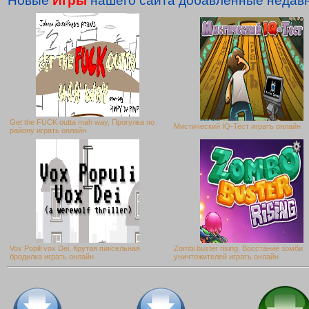
Новые
Игры
нашего сайта добавленные недавн
Get the FUCK outta mah way, Прогулка по
Мистический IQ-Тест играть онлайн
району играть онлайн
Vox Popili vox Dei, Крутая пиксельная
Zombi buster rising, Восстание зомби
бродилка играть онлайн
уничтожителей играть онлайн