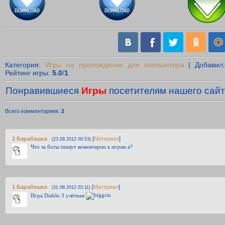
Категория
:
Игры на прохождение для компьютера
|
Добавил
Рейтинг игры
:
5.0
/
1
Понравившиеся
Игры
посетителям нашего сайт
Всего комментариев
:
2
2
Барабашка
[
Материал
]
(23.09.2012 00:53)
Что за боты пишут коментарии к играм а?
1
Барабашка
[
Материал
]
(31.08.2012 03:11)
Игра Diablo 3 улётная