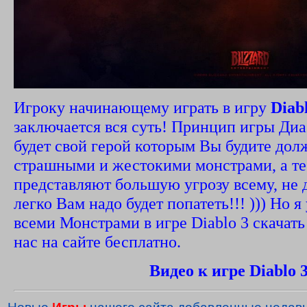
Игроку начинающему играть в игру
Diab
заключается вся суть! Принцип игры Диаб
будет свой герой которым Вы будите дол
страшными и жестокими монстрами, а те
представляют большую угрозу всему, не д
легко Вам надо будет попатеть!!! ))) Но 
всеми Монстрами в игре Diablo 3 скачат
нас на сайте бесплатно.
Видео к игре Diablo 