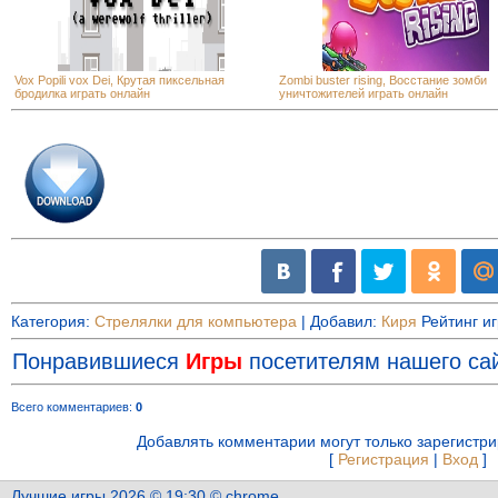
Vox Popili vox Dei, Крутая пиксельная
Zombi buster rising, Восстание зомби
бродилка играть онлайн
уничтожителей играть онлайн
Категория
:
Стрелялки для компьютера
|
Добавил
:
Киря
Рейтинг и
Понравившиеся
Игры
посетителям нашего сай
Всего комментариев
:
0
Добавлять комментарии могут только зарегистр
[
Регистрация
|
Вход
]
Лучшие игры 2026 © 19:30 © chrome