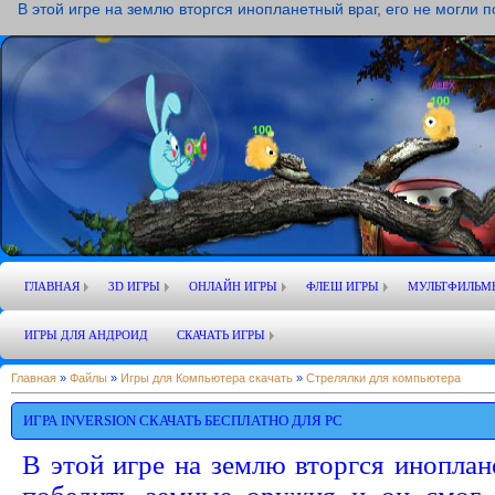
В этой игре на землю вторгся инопланетный враг, его не могли 
ГЛАВНАЯ
3D ИГРЫ
ОНЛАЙН ИГРЫ
ФЛЕШ ИГРЫ
МУЛЬТФИЛЬМ
ИГРЫ ДЛЯ АНДРОИД
СКАЧАТЬ ИГРЫ
Главная
»
Файлы
»
Игры для Компьютера скачать
»
Стрелялки для компьютера
ИГРА INVERSION СКАЧАТЬ БЕСПЛАТНО ДЛЯ PC
В этой игре на землю вторгся иноплане