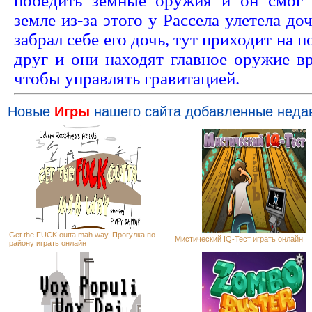
победить земные оружия и он смог 
земле из-за этого у Рассела улетела до
забрал себе его дочь, тут приходит на 
друг и они находят главное оружие вр
чтобы управлять гравитацией.
Новые
Игры
нашего сайта добавленные неда
Get the FUCK outta mah way, Прогулка по
Мистический IQ-Тест играть онлайн
району играть онлайн