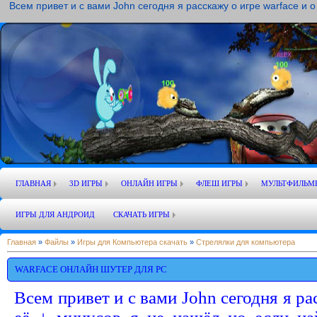
Всем привет и с вами John сегодня я расскажу о игре warface и 
ГЛАВНАЯ
3D ИГРЫ
ОНЛАЙН ИГРЫ
ФЛЕШ ИГРЫ
МУЛЬТФИЛЬМ
ИГРЫ ДЛЯ АНДРОИД
СКАЧАТЬ ИГРЫ
Главная
»
Файлы
»
Игры для Компьютера скачать
»
Стрелялки для компьютера
WARFACE ОНЛАЙН ШУТЕР ДЛЯ PC
Всем привет и с вами John сегодня я ра