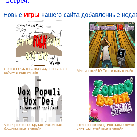
встреч.
Новые
Игры
нашего сайта добавленные неда
Get the FUCK outta mah way, Прогулка по
Мистический IQ-Тест играть онлайн
району играть онлайн
Vox Popili vox Dei, Крутая пиксельная
Zombi buster rising, Восстание зомби
бродилка играть онлайн
уничтожителей играть онлайн