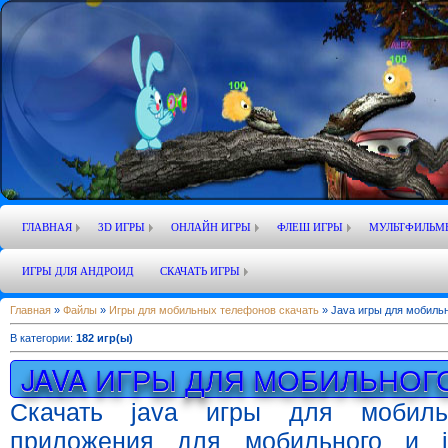
ГЛАВНАЯ
3D ИГРЫ
ОНЛАЙН ИГРЫ
ФЛЕШ ИГРЫ
МУЛЬТФИЛЬМ
ИГРЫ ДЛЯ АНДРОИД
СКАЧАТЬ ИГРЫ
Главная
»
Файлы
»
Игры для мобильных телефонов скачать
» Java игры для мобиль
В категории
:
182 игр(ы)
JAVA ИГРЫ ДЛЯ МОБИЛЬНОГ
Скачать java игры для мобиль
приложения для мобильного и 