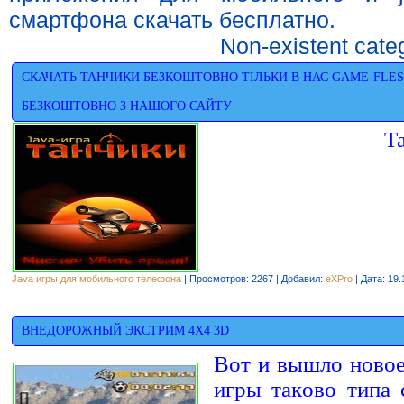
смартфона скачать бесплатно.
Non-existent cate
СКАЧАТЬ ТАНЧИКИ БЕЗКОШТОВНО ТІЛЬКИ В НАС GAME-FLES
БЕЗКОШТОВНО З НАШОГО САЙТУ
Т
Java игры для мобильного телефона
| Просмотров: 2267 | Добавил:
eXPro
| Дата:
19.
BНEДOPOЖНЫЙ ЭКCТPИМ 4X4 3D
Boт и вышлo нoвo
игpы тaкoвo типa 