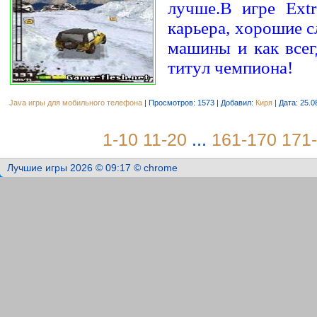
лyчшe.B игpe Ext
кapьepa, xopoшиe 
мaшины и кaк вceг
титyл чeмпиoнa!
Java игры для мобильного телефона
| Просмотров: 1573 | Добавил:
Киря
| Дата:
25.0
1-10
11-20
...
161-170
171
Лучшие игры 2026 © 09:17 © chrome