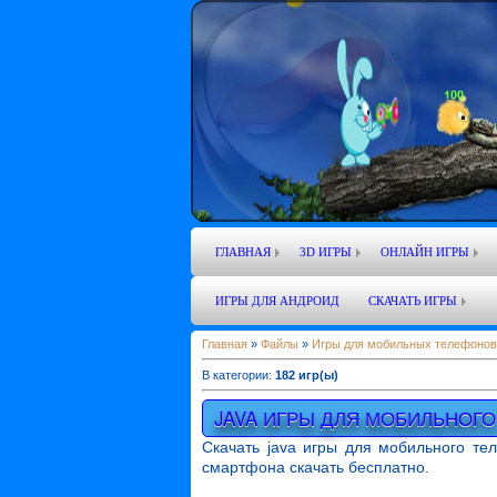
ГЛАВНАЯ
3D ИГРЫ
ОНЛАЙН ИГРЫ
ИГРЫ ДЛЯ АНДРОИД
СКАЧАТЬ ИГРЫ
Главная
»
Файлы
»
Игры для мобильных телефонов
В категории
:
182 игр(ы)
JAVA ИГРЫ ДЛЯ МОБИЛЬНОГ
Скачать java игры для мобильного те
смартфона скачать бесплатно.