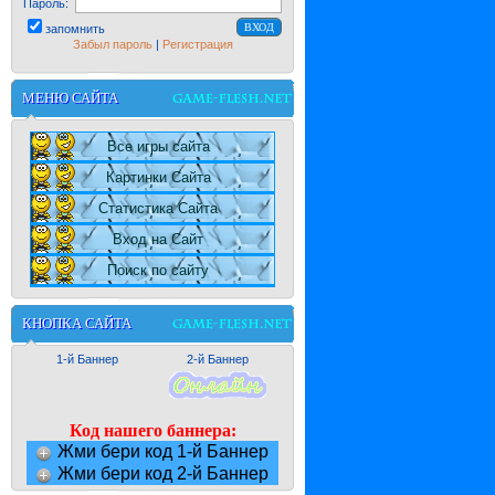
Пароль:
запомнить
Забыл пароль
|
Регистрация
МЕНЮ САЙТА
Все игры сайта
Картинки Сайта
Статистика Сайта
Вход на Сайт
Поиск по сайту
КНОПКА САЙТА
1-й Баннер
2-й Баннер
Код нашего баннера:
Жми бери код 1-й Баннер
Жми бери код 2-й Баннер