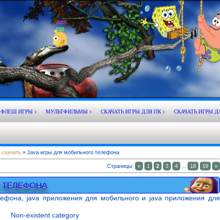
ФЛЕШ ИГРЫ
МУЛЬТФИЛЬМЫ
СКАЧАТЬ ИГРЫ ДЛЯ ПК
СКАЧАТЬ ИГРЫ Д
 скачать
» Java игры для мобильного телефона
Страницы
:
«
1
2
3
4
...
18
19
»
О ТЕЛЕФОНА
лефона, java приложения для мобильного и java приложения для
Non-existent category