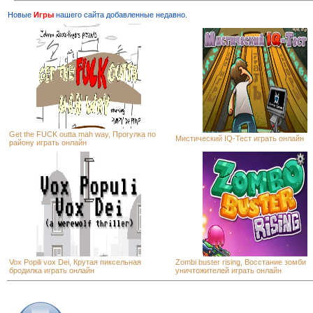
Новые
Игры
нашего сайта добавленные недавно.
Get the FUCK outta mah way, Прогулка по
Мистический IQ-Тест играть онлайн
району играть онлайн
Vox Popili vox Dei, Крутая пиксельная
Zombi buster rising, Восстание зомби
бродилка играть онлайн
уничтожителей играть онлайн