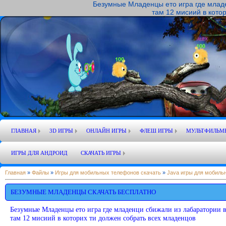
Безумные Младенцы ето игра где млад
там 12 мисиий в котор
ГЛАВНАЯ
3D ИГРЫ
ОНЛАЙН ИГРЫ
ФЛЕШ ИГРЫ
МУЛЬТФИЛЬМ
ИГРЫ ДЛЯ АНДРОИД
СКАЧАТЬ ИГРЫ
Главная
»
Файлы
»
Игры для мобильных телефонов скачать
»
Java игры для мобиль
БЕЗУМНЫЕ МЛАДЕНЦЫ СКАЧАТЬ БЕСПЛАТНО
Безумные Младенцы ето игра где младенци сбижали из лабаратории 
там 12 мисиий в которих ти должен собрать всех младенцов