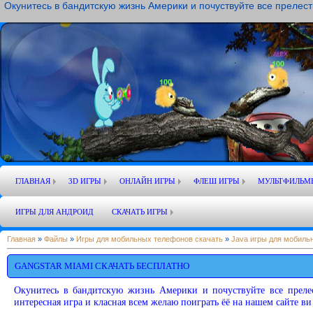
Окунитесь в бандитскую жизнь Америки и почуствуйте все прелес
ГЛАВНАЯ
3D ИГРЫ
ОНЛАЙН ИГРЫ
ФЛЕШ ИГРЫ
МУЛЬТФИЛЬМ
ИГРЫ ДЛЯ АНДРОИД
СКАЧАТЬ ИГРЫ
Главная
»
Файлы
»
Игры для мобильных телефонов скачать
»
Java игры для мобиль
GANGSTAR MIAMI СКАЧАТЬ БЕСПЛАТНО
Окунитесь в бандитскую жизнь Америки и почуствуйте все преле
интересная игра и класная всем желаю поиграть ёё на нашем сайте ви