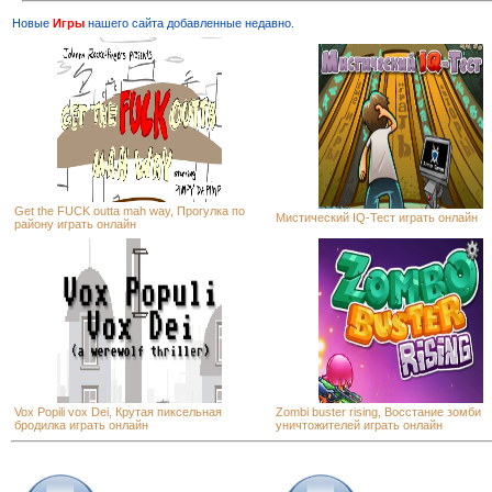
Новые
Игры
нашего сайта добавленные недавно.
Get the FUCK outta mah way, Прогулка по
Мистический IQ-Тест играть онлайн
району играть онлайн
Vox Popili vox Dei, Крутая пиксельная
Zombi buster rising, Восстание зомби
бродилка играть онлайн
уничтожителей играть онлайн