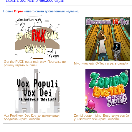
скачать бесплатно 480х800 екран
Новые
Игры
нашего сайта добавленные недавно.
Get the FUCK outta mah way, Прогулка по
Мистический IQ-Тест играть онлайн
району играть онлайн
Vox Popili vox Dei, Крутая пиксельная
Zombi buster rising, Восстание зомби
бродилка играть онлайн
уничтожителей играть онлайн