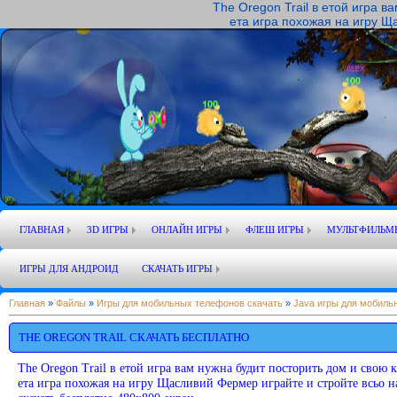
The Oregon Trail в етой игра 
ета игра похожая на игру Ща
ГЛАВНАЯ
3D ИГРЫ
ОНЛАЙН ИГРЫ
ФЛЕШ ИГРЫ
МУЛЬТФИЛЬМ
ИГРЫ ДЛЯ АНДРОИД
СКАЧАТЬ ИГРЫ
Главная
»
Файлы
»
Игры для мобильных телефонов скачать
»
Java игры для мобиль
THE OREGON TRAIL СКАЧАТЬ БЕСПЛАТНО
The Oregon Trail в етой игра вам нужна будит посторить дом и свою 
ета игра похожая на игру Щасливий Фермер играйте и стройте всьо 