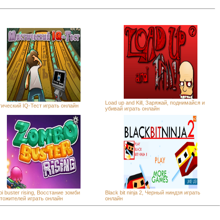
Load up and Kill, Заряжай, поднимайся и
ический IQ-Тест играть онлайн
убивай играть онлайн
i buster rising, Восстание зомби
Black bit ninja 2, Черный ниндзя играть
тожителей играть онлайн
онлайн