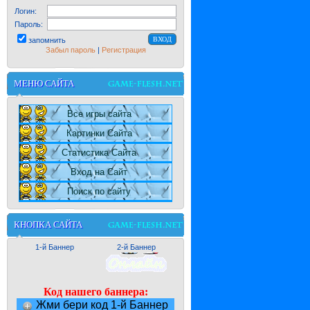
Логин:
Пароль:
запомнить
Забыл пароль
|
Регистрация
МЕНЮ САЙТА
Все игры сайта
Картинки Сайта
Статистика Сайта
Вход на Сайт
Поиск по сайту
КНОПКА САЙТА
1-й Баннер
2-й Баннер
Код нашего баннера:
Жми бери код 1-й Баннер