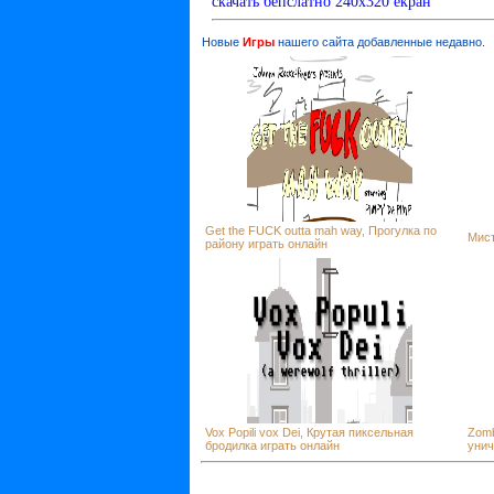
скачать бепслатно 240х320 екран
Новые
Игры
нашего сайта добавленные недавно.
Get the FUCK outta mah way, Прогулка по
Мист
району играть онлайн
Vox Popili vox Dei, Крутая пиксельная
Zomb
бродилка играть онлайн
унич