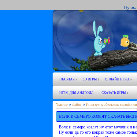
Ну есл
ГЛАВНАЯ
3D ИГРЫ
ОНЛАЙН ИГРЫ
ИГРЫ ДЛЯ АНДРОИД
СКАЧАТЬ ИГРЫ
Главная
»
Файлы
»
Игры для мобильных телефонов
ВОЛК И СЕМЕРО КОЗЛЯТ СКАЧАТЬ БЕС
Волк и семеро козлят ну етот мультик я н
Ну если да то ето кокраз тоже самое тол