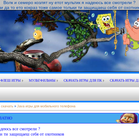
Волк и семеро козлят ну етот мультик я надеюсь все смотрели ?
и да то ето кокраз тоже самое тольки ти защищаеш себя от охотнико
ФЛЕШ ИГРЫ
МУЛЬТФИЛЬМЫ
СКАЧАТЬ ИГРЫ ДЛЯ ПК
СКАЧАТЬ ИГРЫ Д
 скачать
»
Java игры для мобильного телефона
ПЛАТНО
адеюсь все смотрели ?
ьки ти защищаеш себя от охотников