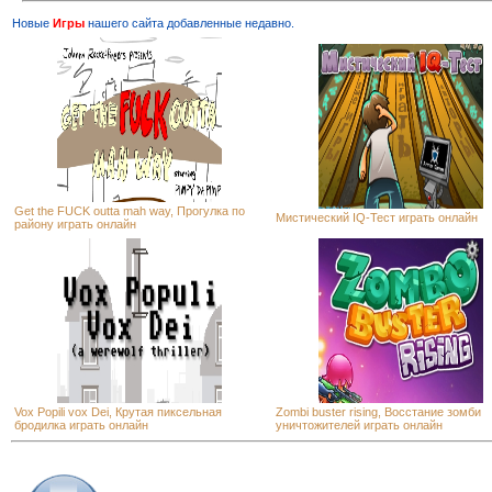
Новые
Игры
нашего сайта добавленные недавно.
Get the FUCK outta mah way, Прогулка по
Мистический IQ-Тест играть онлайн
району играть онлайн
Vox Popili vox Dei, Крутая пиксельная
Zombi buster rising, Восстание зомби
бродилка играть онлайн
уничтожителей играть онлайн