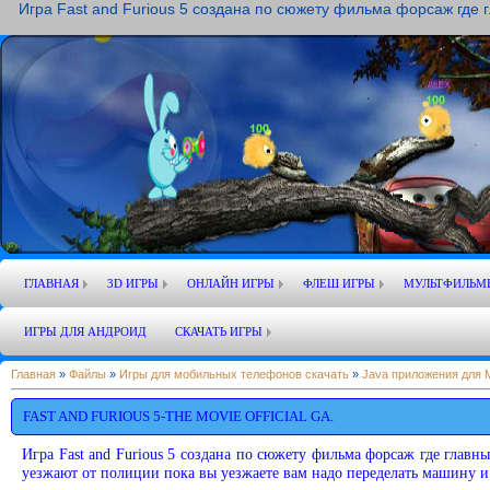
Игра Fast and Furious 5 создана по сюжету фильма форсаж где 
ГЛАВНАЯ
3D ИГРЫ
ОНЛАЙН ИГРЫ
ФЛЕШ ИГРЫ
МУЛЬТФИЛЬМ
ИГРЫ ДЛЯ АНДРОИД
СКАЧАТЬ ИГРЫ
Главная
»
Файлы
»
Игры для мобильных телефонов скачать
»
Java приложения для
FAST AND FURIOUS 5-THE MOVIE OFFICIAL GA.
Игра Fast and Furious 5 создана по сюжету фильма форсаж где главн
уезжают от полиции пока вы уезжаете вам надо переделать машину и 