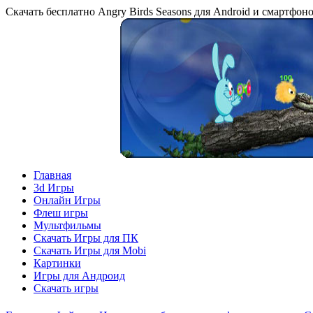
Скачать бесплатно Angry Birds Seasons для Android и смартфоно
Главная
3d Игры
Онлайн Игры
Флеш игры
Мультфильмы
Скачать Игры для ПК
Скачать Игры для Mobi
Картинки
Игры для Андроид
Скачать игры