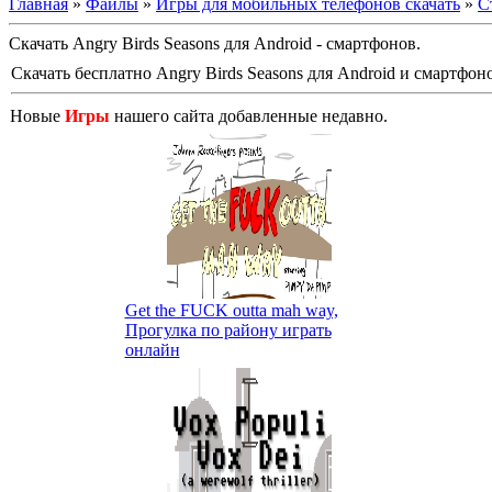
Главная
»
Файлы
»
Игры для мобильных телефонов скачать
»
С
Скачать Angry Birds Seasons для Android - смартфонов.
Скачать бесплатно Angry Birds Seasons для Android и смартфоно
Новые
Игры
нашего сайта добавленные недавно.
Get the FUCK outta mah way,
Прогулка по району играть
онлайн