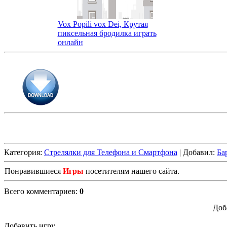
Vox Popili vox Dei, Крутая
пиксельная бродилка играть
онлайн
Категория
:
Стрелялки для Телефона и Смартфона
|
Добавил
:
Ба
Понравившиеся
Игры
посетителям нашего сайта.
Всего комментариев
:
0
Доб
Добавить игру