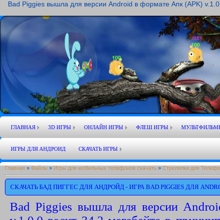
Bad Piggies вышла для версии Android в формате Апк (APK) v.1.
ГЛАВНАЯ
3D ИГРЫ
ОНЛАЙН ИГРЫ
ФЛЕШ ИГРЫ
МУЛЬТФИЛЬМ
ИГРЫ ДЛЯ АНДРОИД
СКАЧАТЬ ИГРЫ
Главная
»
Файлы
»
Игры для мобильных телефонов скачать
»
Стрелялки для Телеф
СКАЧАТЬ БАД ПИГГЕС ДЛЯ АНДРОЙД - ИГРА BAD PIGGIES ДЛЯ ANDR
Bad Piggies вышла для версии Andro