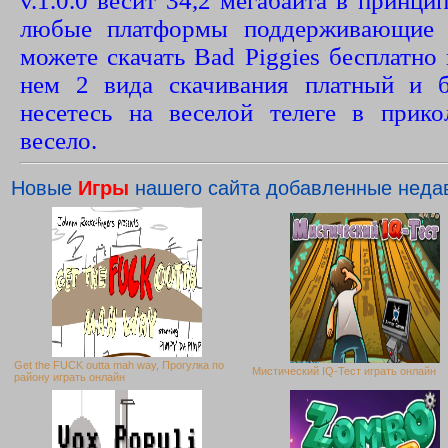
v.1.0.0 весит 34,2 мегабайта в принци
любые платформы поддерживающие 
можете скачать Bad Piggies бесплатно 
нем 2 вида скачивания платный и 
несетесь на веселой телеге в прик
весело.
Новые
Игры
нашего сайта добавленные неда
Get the FUCK outta mah way, Прогулка по
Мистический IQ-Тест играть онлайн
району играть онлайн