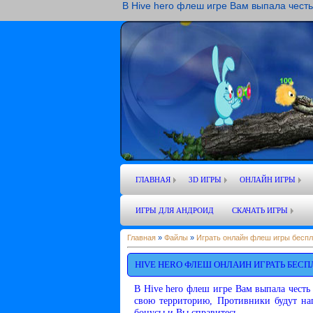
В Hive hero флеш игре Вам выпала честь 
ГЛАВНАЯ
3D ИГРЫ
ОНЛАЙН ИГРЫ
ИГРЫ ДЛЯ АНДРОИД
СКАЧАТЬ ИГРЫ
Главная
»
Файлы
»
Играть онлайн флеш игры беспл
HIVE HERO ФЛЕШ ОНЛАИН ИГРАТЬ БЕСП
В Hive hero флеш игре Вам выпала честь 
свою территорию, Противники будут нап
бонусы и Вы справитесь.