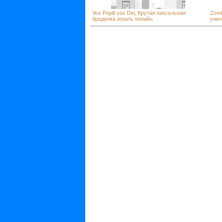
Vox Popili vox Dei, Крутая пиксельная
Zomb
бродилка играть онлайн
унич