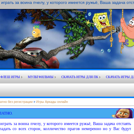
играть за воина пчелу, у которого имеется ружьё, Ваша задача отст
ФЛЕШ ИГРЫ
МУЛЬТФИЛЬМЫ
СКАЧАТЬ ИГРЫ ДЛЯ ПК
СКАЧАТЬ ИГРЫ Д
атно без регистрации
»
Игры Аркады онлайн
ЛАТНО.
играть за воина пчелу, у которого имеется ружьё, Ваша задача отстаять
адать со всех сторон, колличество прагов немеренно но у Вас будут