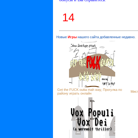
13
Новые
Игры
нашего сайта добавленные недавно.
Get the FUCK outta mah way, Прогулка по
Мист
району играть онлайн