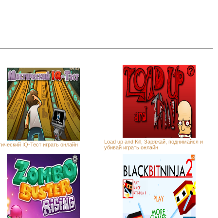
Load up and Kill, Заряжай, поднимайся и
ический IQ-Тест играть онлайн
убивай играть онлайн