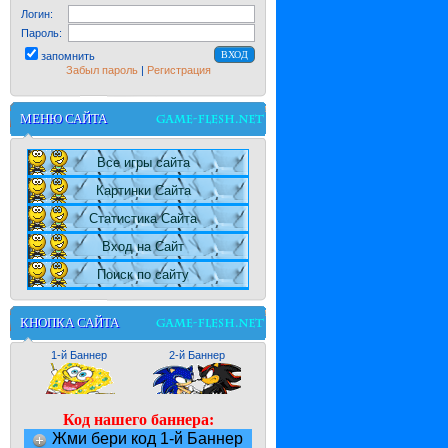
Логин:
Пароль:
запомнить
Забыл пароль
|
Регистрация
МЕНЮ САЙТА
Все игры сайта
Картинки Сайта
Статистика Сайта
Вход на Сайт
Поиск по сайту
КНОПКА САЙТА
1-й Баннер
2-й Баннер
Код нашего баннера:
Жми бери код 1-й Баннер