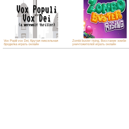
Vox Popili vox Dei, Крутая пиксельная
Zombi buster rising, Восстание зомби
бродилка играть онлайн
уничтожителей играть онлайн