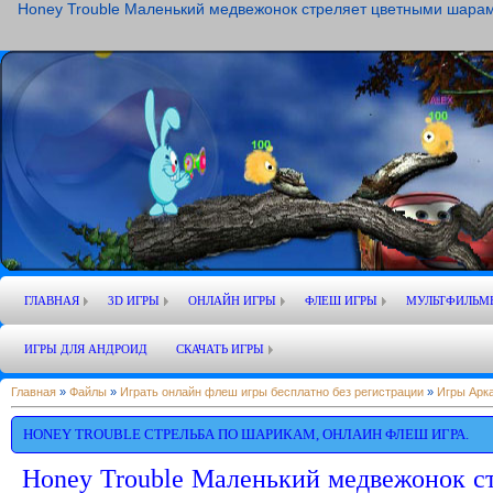
Honey Trouble Маленький медвежонок стреляет цветными шарами 
ГЛАВНАЯ
3D ИГРЫ
ОНЛАЙН ИГРЫ
ФЛЕШ ИГРЫ
МУЛЬТФИЛЬМ
ИГРЫ ДЛЯ АНДРОИД
СКАЧАТЬ ИГРЫ
Главная
»
Файлы
»
Играть онлайн флеш игры бесплатно без регистрации
»
Игры Арк
HONEY TROUBLE СТРЕЛЬБА ПО ШАРИКАМ, ОНЛАИН ФЛЕШ ИГРА.
Honey Trouble Маленький медвежонок с