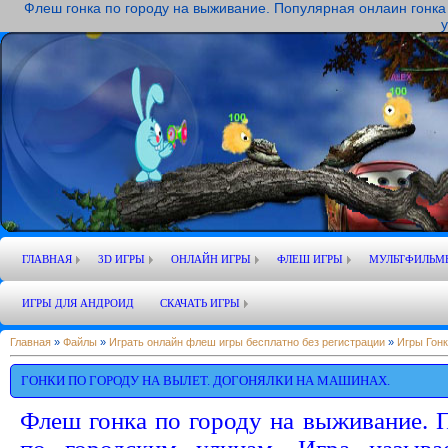
Флеш гонка по городу на выживание. Популярная онлаин гонка 
у
ГЛАВНАЯ
3D ИГРЫ
ОНЛАЙН ИГРЫ
ФЛЕШ ИГРЫ
МУЛЬТФИЛЬМ
ИГРЫ ДЛЯ АНДРОИД
СКАЧАТЬ ИГРЫ
Главная
»
Файлы
»
Играть онлайн флеш игры бесплатно без регистрации
»
Игры Гонк
ГОНКИ ПО ГОРОДУ НА ВЫЛЕТ. ДОГОНЯЛКИ НА МАШИНАХ.
Флеш гонка по городу на выживание. 