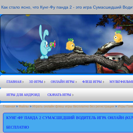
Как стало ясно, что Кунг-Фу панда 2 - это игра Сумасшедший Води
ГЛАВНАЯ
3D ИГРЫ
ОНЛАЙН ИГРЫ
ФЛЕШ ИГРЫ
МУЛЬТФИЛЬМ
ИГРЫ ДЛЯ АНДРОИД
СКАЧАТЬ ИГРЫ
Главная
»
Файлы
»
Играть онлайн флеш игры бесплатно без регистрации
»
Игры Гонк
КУНГ-ФУ ПАНДА 2 СУМАСШЕДШИЙ ВОДИТЕЛЬ ИГРА ОНЛАЙН (KUNG
БЕСПЛАТНО