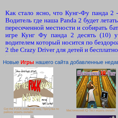
Как стало ясно, что Кунг-Фу панда 2
Водитель где наша Panda 2 будет летать
пересеченной местности и собирать бат
игре Кунг Фу панда 2 десять (10) 
водителем который носится по бездоро
2 the Crazy Driver для детей и бесплатно
Новые
Игры
нашего сайта добавленные неда
Get the FUCK outta mah way, Прогулка по
Мистический IQ-Тест играть онлайн
району играть онлайн