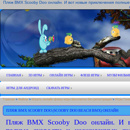
Пляж BMX Scooby Doo онлайн. И вот новые приключения полные 
ГЛАВНАЯ
3D ИГРЫ
ОНЛАЙН ИГРЫ
ФЛЕШ ИГРЫ
МУЛЬТФИЛЬМ
ИГРЫ ДЛЯ АНДРОИД
СКАЧАТЬ ИГРЫ
Главная
»
Файлы
»
Играть онлайн флеш игры бесплатно без регистрации
»
Игры Гонк
ПЛЯЖ BMX SCOOBY DOO (SCOOBY DOO BEACH BMX) ОНЛАЙН
Пляж BMX Scooby Doo онлайн. И в