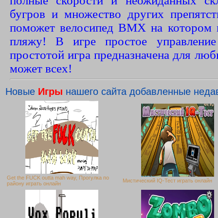
полные скорости и неожиданных ск
бугров и множество других препятс
поможет велосипед BMX на котором 
пляжу! В игре простое управление
простотой игра предназначена для люб
может всех!
Новые
Игры
нашего сайта добавленные неда
Get the FUCK outta mah way, Прогулка по
Мистический IQ-Тест играть онлайн
району играть онлайн