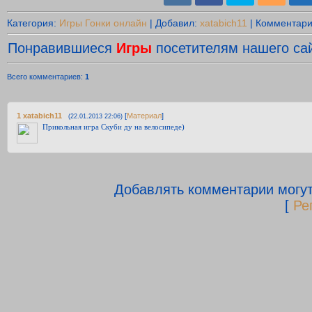
Категория
:
Игры Гонки онлайн
|
Добавил
:
xatabich11
|
Комментар
Понравившиеся
Игры
посетителям нашего сай
Всего комментариев
:
1
1
xatabich11
[
Материал
]
(22.01.2013 22:06)
Прикольная игра Скуби ду на велосипеде)
Добавлять комментарии могут
[
Ре