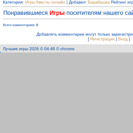
Категория
:
Игры Квесты онлайн
|
Добавил
:
Барабашка
Рейтинг иг
Понравившиеся
Игры
посетителям нашего сай
Всего комментариев
:
0
Добавлять комментарии могут только зарегистр
[
Регистрация
|
Вход
]
Лучшие игры 2026 © 04:48 © chrome