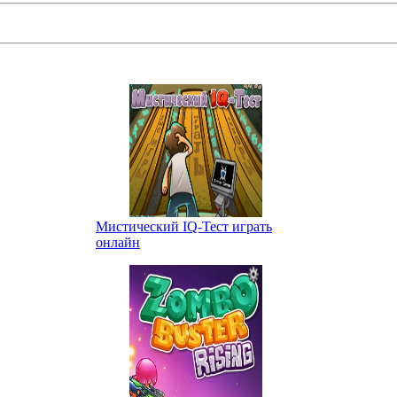
Мистический IQ-Тест играть
онлайн