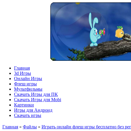
Главная
3d Игры
Онлайн Игры
Флеш игры
Мультфильмы
Скачать Игры для ПК
Скачать Игры для Mobi
Картинки
Игры для Андроид
Скачать игры
Главная
»
Файлы
»
Играть онлайн флеш игры бесплатно без ре