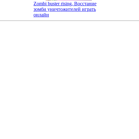
Zombi buster rising, Восстание
зомби уничтожителей играть
онлайн