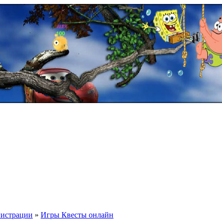
гистрации
»
Игры Квесты онлайн