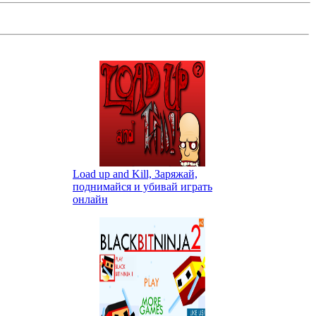
Load up and Kill, Заряжай,
поднимайся и убивай играть
онлайн