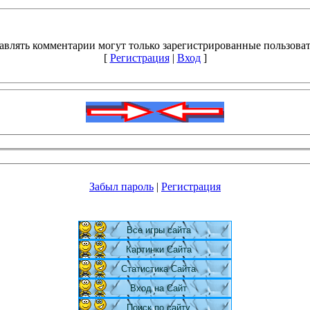
авлять комментарии могут только зарегистрированные пользоват
[
Регистрация
|
Вход
]
Забыл пароль
|
Регистрация
Все игры сайта
Картинки Сайта
Статистика Сайта
Вход на Сайт
Поиск по сайту