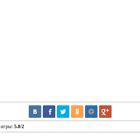
 игры
:
5.0
/
2