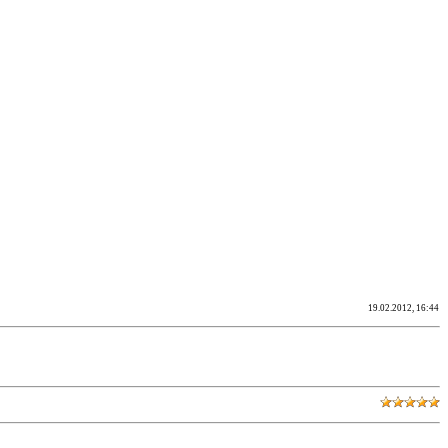
19.02.2012, 16:44