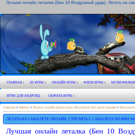
Лучшая онлайн леталка (Бен 10 Воздушный удар), Летать на са
ГЛАВНАЯ
3D ИГРЫ
ОНЛАЙН ИГРЫ
ФЛЕШ ИГРЫ
МУЛЬТФИЛЬМ
ИГРЫ ДЛЯ АНДРОИД
СКАЧАТЬ ИГРЫ
Главная
»
Файлы
»
Играть онлайн флеш игры бесплатно без регистрации
»
Бесплатн
ЛЕТАТЬ НА САМАЛЕТЕ ОНЛАЙН, СТРЕЛЯТЬ С САМАЛЁТА ПО ВРАГАМ
Лучшая онлайн леталка (Бен 10 Возд