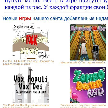
пункте меню. Всего в игре присутств
каждой из рас. У каждой фракции свои 
Новые
Игры
нашего сайта добавленные неда
Get the FUCK outta mah way, Прогулка по
Мистический IQ-Тест играть онлайн
району играть онлайн
Vox Popili vox Dei, Крутая пиксельная
Zombi buster rising, Восстание зомби