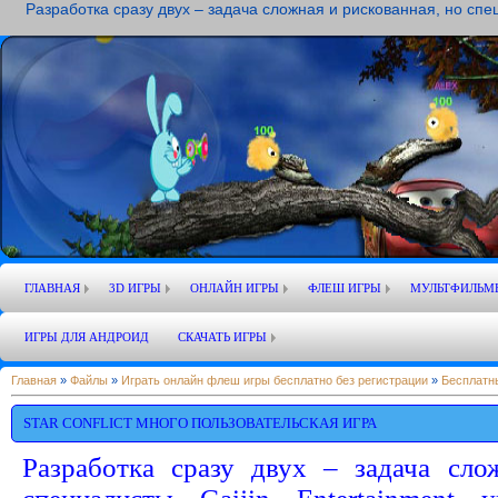
Разработка сразу двух – задача сложная и рискованная, но спе
ГЛАВНАЯ
3D ИГРЫ
ОНЛАЙН ИГРЫ
ФЛЕШ ИГРЫ
МУЛЬТФИЛЬМ
ИГРЫ ДЛЯ АНДРОИД
СКАЧАТЬ ИГРЫ
Главная
»
Файлы
»
Играть онлайн флеш игры бесплатно без регистрации
»
Бесплатн
STAR CONFLICT МНОГО ПОЛЬЗОВАТЕЛЬСКАЯ ИГРА
Разработка сразу двух – задача сло