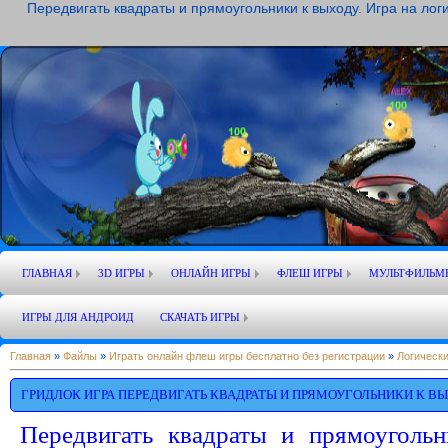
Передвигать квадраты и прямоугольники к выходу. Игра на лог
ГЛАВНАЯ
3D ИГРЫ
ОНЛАЙН ИГРЫ
ФЛЕШ ИГРЫ
МУЛЬТФИЛЬМ
ИГРЫ ДЛЯ АНДРОИД
СКАЧАТЬ ИГРЫ
Главная
»
Файлы
»
Играть онлайн флеш игры бесплатно без регистрации
»
Логически
ГРИДЛОК ИГРА ПЕРЕДВИГАТЬ КВАДРАТЫ И ПРЯМОУГОЛЬНИКИ К ВЫ
Передвигать квадраты и прямоуголь