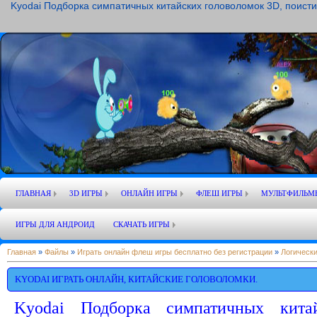
Kyodai Подборка симпатичных китайских головоломок 3D, поисти
ГЛАВНАЯ
3D ИГРЫ
ОНЛАЙН ИГРЫ
ФЛЕШ ИГРЫ
МУЛЬТФИЛЬМ
ИГРЫ ДЛЯ АНДРОИД
СКАЧАТЬ ИГРЫ
Главная
»
Файлы
»
Играть онлайн флеш игры бесплатно без регистрации
»
Логически
KYODAI ИГРАТЬ ОНЛАЙН, КИТАЙСКИЕ ГОЛОВОЛОМКИ.
Kyodai Подборка симпатичных кита