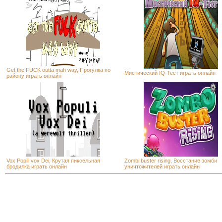
Get the FUCK outta mah way, Прогулка по
Мистический IQ-Тест играть онлайн
району играть онлайн
Vox Popili vox Dei, Крутая пиксельная
Zombi buster rising, Восстание зомби
бродилка играть онлайн
уничтожителей играть онлайн