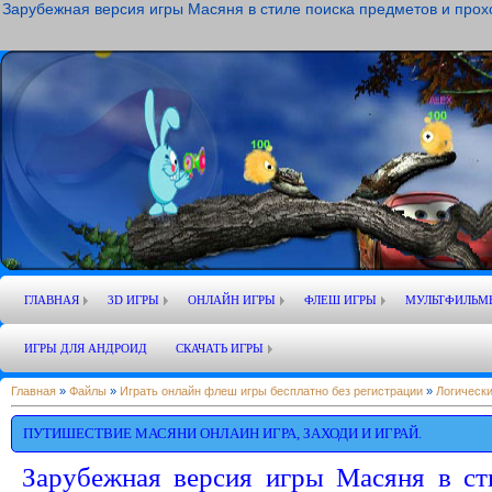
Зарубежная версия игры Масяня в стиле поиска предметов и прох
ГЛАВНАЯ
3D ИГРЫ
ОНЛАЙН ИГРЫ
ФЛЕШ ИГРЫ
МУЛЬТФИЛЬМ
ИГРЫ ДЛЯ АНДРОИД
СКАЧАТЬ ИГРЫ
Главная
»
Файлы
»
Играть онлайн флеш игры бесплатно без регистрации
»
Логически
ПУТИШЕСТВИЕ МАСЯНИ ОНЛАИН ИГРА, ЗАХОДИ И ИГРАЙ.
Зарубежная версия игры Масяня в ст