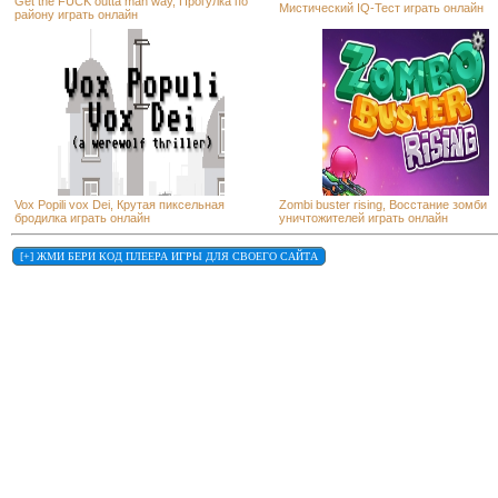
Get the FUCK outta mah way, Прогулка по
Мистический IQ-Тест играть онлайн
району играть онлайн
Vox Popili vox Dei, Крутая пиксельная
Zombi buster rising, Восстание зомби
бродилка играть онлайн
уничтожителей играть онлайн