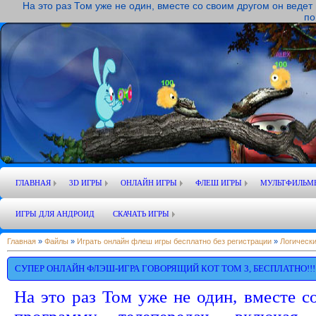
На это раз Том уже не один, вместе со своим другом он веде
по
ГЛАВНАЯ
3D ИГРЫ
ОНЛАЙН ИГРЫ
ФЛЕШ ИГРЫ
МУЛЬТФИЛЬМ
ИГРЫ ДЛЯ АНДРОИД
СКАЧАТЬ ИГРЫ
Главная
»
Файлы
»
Играть онлайн флеш игры бесплатно без регистрации
»
Логически
СУПЕР ОНЛАЙН ФЛЭШ-ИГРА ГОВОРЯЩИЙ КОТ ТОМ 3, БЕСПЛАТНО!!!
На это раз Том уже не один, вместе с