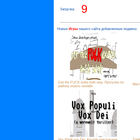
9
Загрузка:
Новые
Игры
нашего сайта добавленные недавно.
Get the FUCK outta mah way, Прогулка по
Мист
району играть онлайн
Vox Popili vox Dei, Крутая пиксельная
Zomb