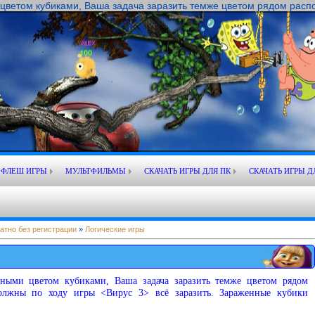
 цветом кубиками, Ваша задача заразить темже цветом рядом распол
ФЛЕШ ИГРЫ
МУЛЬТФИЛЬМЫ
СКАЧАТЬ ИГРЫ ДЛЯ ПК
СКАЧАТЬ ИГРЫ Д
атно без регистрации
»
Логические игры
зными цветом кубиками, Ваша задача заразить темже цветом рядом
олжны по ходу игры <Вирус 3> всё заразить. Зараженные кубики