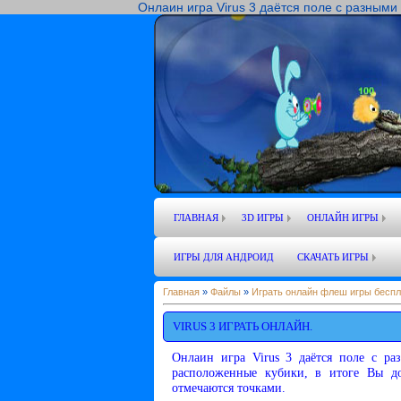
Онлаин игра Virus 3 даётся поле с разными
ГЛАВНАЯ
3D ИГРЫ
ОНЛАЙН ИГРЫ
ИГРЫ ДЛЯ АНДРОИД
СКАЧАТЬ ИГРЫ
Главная
»
Файлы
»
Играть онлайн флеш игры беспл
VIRUS 3 ИГРАТЬ ОНЛАЙН.
Онлаин игра Virus 3 даётся поле с ра
расположенные кубики, в итоге Вы д
отмечаются точками.