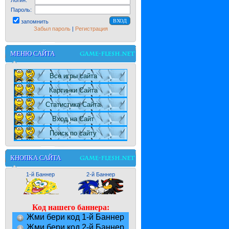
Логин:
Пароль:
запомнить
Забыл пароль
|
Регистрация
МЕНЮ САЙТА
Все игры сайта
Картинки Сайта
Статистика Сайта
Вход на Сайт
Поиск по сайту
КНОПКА САЙТА
1-й Баннер
2-й Баннер
Код нашего баннера:
Жми бери код 1-й Баннер
Жми бери код 2-й Баннер