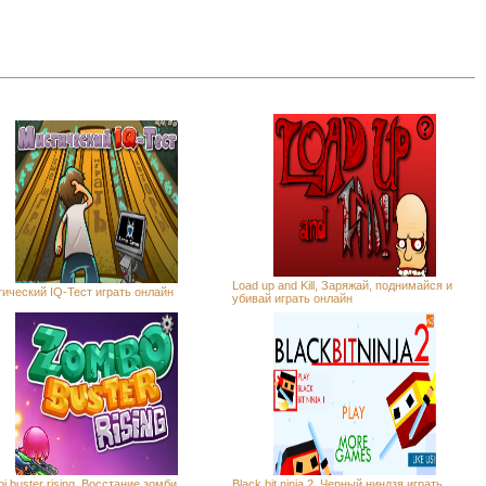
Load up and Kill, Заряжай, поднимайся и
ический IQ-Тест играть онлайн
убивай играть онлайн
i buster rising, Восстание зомби
Black bit ninja 2, Черный ниндзя играть