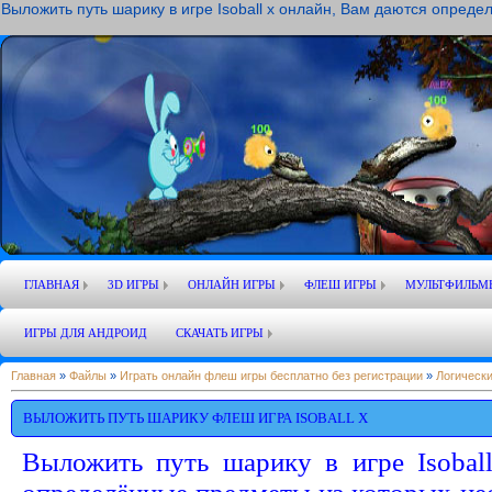
Выложить путь шарику в игре Isoball x онлайн, Вам даются опред
ГЛАВНАЯ
3D ИГРЫ
ОНЛАЙН ИГРЫ
ФЛЕШ ИГРЫ
МУЛЬТФИЛЬМ
ИГРЫ ДЛЯ АНДРОИД
СКАЧАТЬ ИГРЫ
Главная
»
Файлы
»
Играть онлайн флеш игры бесплатно без регистрации
»
Логически
ВЫЛОЖИТЬ ПУТЬ ШАРИКУ ФЛЕШ ИГРА ISOBALL X
Выложить путь шарику в игре Isobal