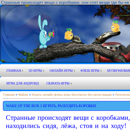
Странные происходят вещи с коробками, они спят везде где бы не 
ГЛАВНАЯ
3D ИГРЫ
ОНЛАЙН ИГРЫ
ФЛЕШ ИГРЫ
МУЛЬТФИЛЬМ
ИГРЫ ДЛЯ АНДРОИД
СКАЧАТЬ ИГРЫ
Главная
»
Файлы
»
Играть онлайн флеш игры бесплатно без регистрации
»
Логически
WAKE UP THE BOX 3 ИГРАТЬ, РАЗБУДИТЬ КОРОБКИ.
Странные происходят вещи с коробками, 
находились сидя, лёжа, стоя и на ходу