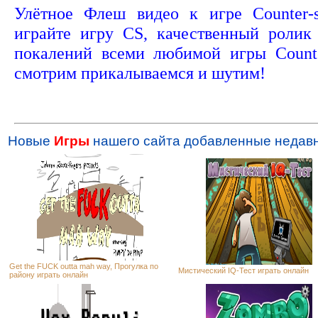
Улётное Флеш видео к игре Counter-s
играйте игру CS, качественный ролик
покалений всеми любимой игры Counte
смотрим прикалываемся и шутим!
Новые
Игры
нашего сайта добавленные недавн
Get the FUCK outta mah way, Прогулка по
Мистический IQ-Тест играть онлайн
району играть онлайн