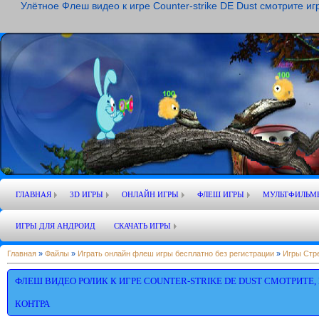
Улётное Флеш видео к игре Counter-strike DE Dust смотрите и
ГЛАВНАЯ
3D ИГРЫ
ОНЛАЙН ИГРЫ
ФЛЕШ ИГРЫ
МУЛЬТФИЛЬМ
ИГРЫ ДЛЯ АНДРОИД
СКАЧАТЬ ИГРЫ
Главная
»
Файлы
»
Играть онлайн флеш игры бесплатно без регистрации
»
Игры Стр
ФЛЕШ ВИДЕО РОЛИК К ИГРЕ COUNTER-STRIKE DE DUST СМОТРИТЕ,
КОНТРА