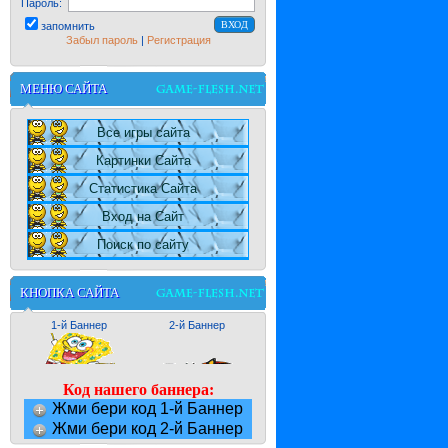
Пароль:
запомнить
Забыл пароль
|
Регистрация
МЕНЮ САЙТА
Все игры сайта
Картинки Сайта
Статистика Сайта
Вход на Сайт
Поиск по сайту
КНОПКА САЙТА
1-й Баннер
2-й Баннер
Код нашего баннера:
Жми бери код 1-й Баннер
Жми бери код 2-й Баннер