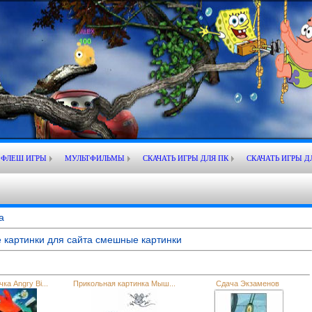
ФЛЕШ ИГРЫ
МУЛЬТФИЛЬМЫ
СКАЧАТЬ ИГРЫ ДЛЯ ПК
СКАЧАТЬ ИГРЫ Д
а
 картинки для сайта смешные картинки
ка Angry Bi...
Прикольная картинка Мыш...
Сдача Экзаменов