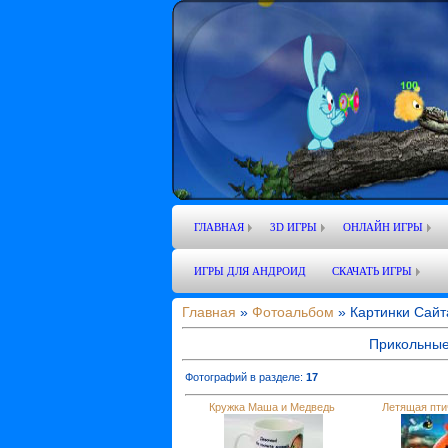
ГЛАВНАЯ
3D ИГРЫ
ОНЛАЙН ИГРЫ
ИГРЫ ДЛЯ АНДРОИД
СКАЧАТЬ ИГРЫ
Главная
»
Фотоальбом
» Картинки Сайт
Прикольные
Фотографий в разделе
:
17
Кружка Маша и Медведь
Летящая птич