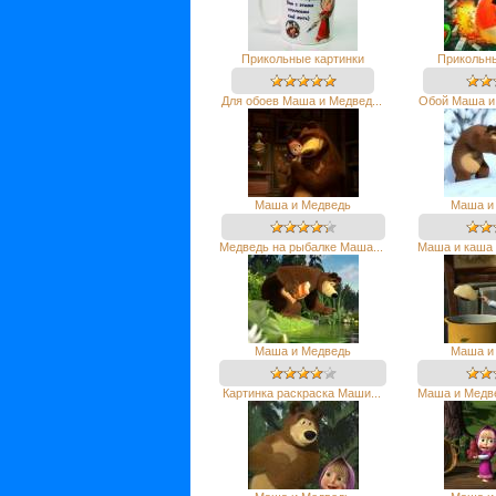
Прикольные картинки
Прикольны
Для обоев Маша и Медвед...
Обой Маша и 
Маша и Медведь
Маша и
Медведь на рыбалке Маша...
Маша и каша 
Маша и Медведь
Маша и
Картинка раскраска Маши...
Маша и Медве