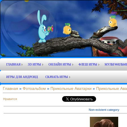
ГЛАВНАЯ
3D ИГРЫ
ОНЛАЙН ИГРЫ
ФЛЕШ ИГРЫ
МУЛЬТФИЛЬМ
ИГРЫ ДЛЯ АНДРОИД
СКАЧАТЬ ИГРЫ
Главная
»
Фотоальбом
»
Прикольные Аватарки
»
Прикольные Ава
Нравится
Non-existent category