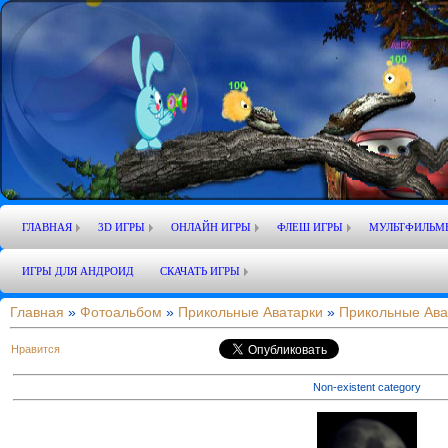
ГЛАВНАЯ
3D ИГРЫ
ОНЛАЙН ИГРЫ
ФЛЕШ ИГРЫ
МУЛЬТФИЛЬМ
ИГРЫ ДЛЯ АНДРОИД
СКАЧАТЬ ИГРЫ
Главная
»
Фотоальбом
»
Прикольные Аватарки
»
Прикольные Ава
Нравится
Non-existent category