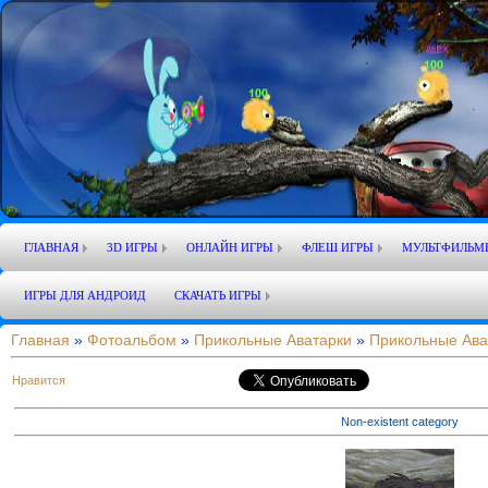
ГЛАВНАЯ
3D ИГРЫ
ОНЛАЙН ИГРЫ
ФЛЕШ ИГРЫ
МУЛЬТФИЛЬМ
ИГРЫ ДЛЯ АНДРОИД
СКАЧАТЬ ИГРЫ
Главная
»
Фотоальбом
»
Прикольные Аватарки
»
Прикольные Ава
Нравится
Non-existent category