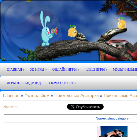
ГЛАВНАЯ
3D ИГРЫ
ОНЛАЙН ИГРЫ
ФЛЕШ ИГРЫ
МУЛЬТФИЛЬМ
ИГРЫ ДЛЯ АНДРОИД
СКАЧАТЬ ИГРЫ
Главная
»
Фотоальбом
»
Прикольные Аватарки
»
Прикольные Ава
Нравится
Non-existent category